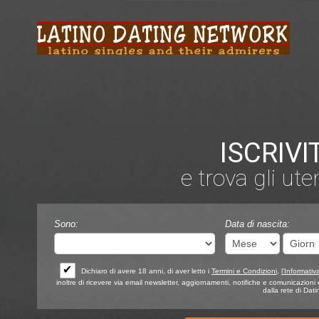
ISCRIVI
e trova gli ute
Sono:
Data di nascita:
✔
Dichiaro di avere 18 anni, di aver letto i
Termini e Condizioni
,
l’Informativ
inoltre di ricevere via email newsletter, aggiornamenti, notifiche e comunicazioni d
dalla rete di Dat