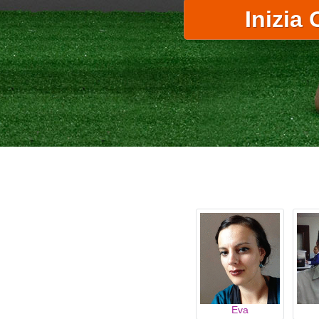
TAO
Eva