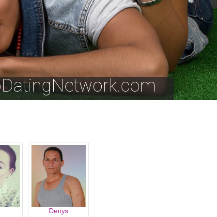
noDatingNetwork.com
Denys
riqui
AuksoPuodas