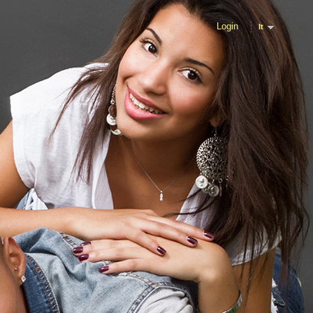
Login
It