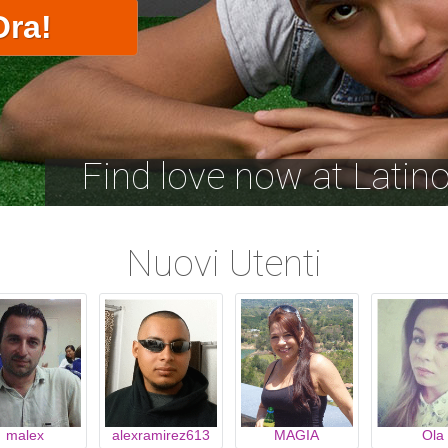
Find love now at Lati
Nuovi Utenti
malex
alexramirez613
MAGIA
Ola