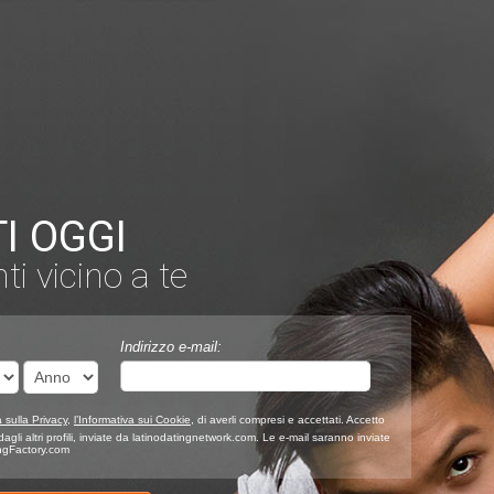
TI OGGI
nti vicino a te
Indirizzo e-mail:
a sulla Privacy
,
l’Informativa sui Cookie
, di averli compresi e accettati. Accetto
agli altri profili, inviate da latinodatingnetwork.com. Le e-mail saranno inviate
ingFactory.com